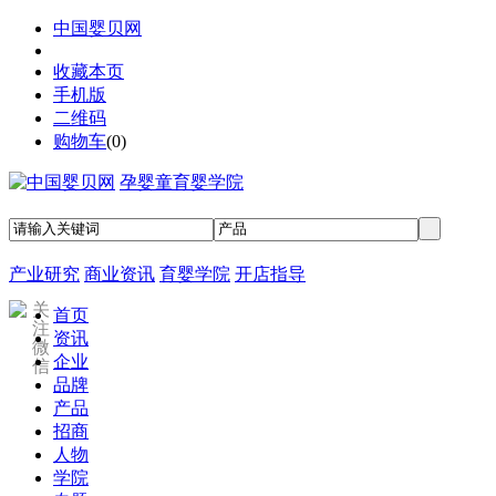
中国婴贝网
收藏本页
手机版
二维码
购物车
(
0
)
孕婴童育婴学院
产业研究
商业资讯
育婴学院
开店指导
关
首页
注
资讯
微
企业
信
品牌
产品
招商
人物
学院