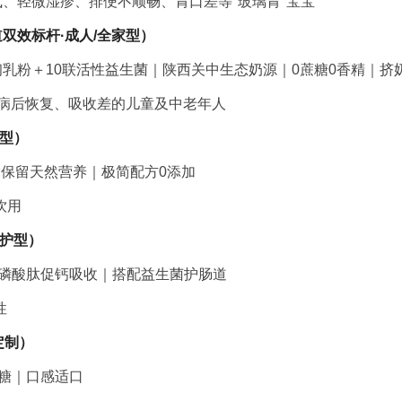
气、轻微湿疹、排便不顺畅、胃口差等"玻璃胃"宝宝
道双效标杆·成人/全家型）
5%羊初乳粉＋10联活性益生菌｜陕西关中生态奶源｜0蔗糖0香精｜
/病后恢复、吸收差的儿童及中老年人
养型）
脂保留天然营养｜极简配方0添加
饮用
守护型）
酪蛋白磷酸肽促钙吸收｜搭配益生菌护肠道
性
定制）
蔗糖｜口感适口