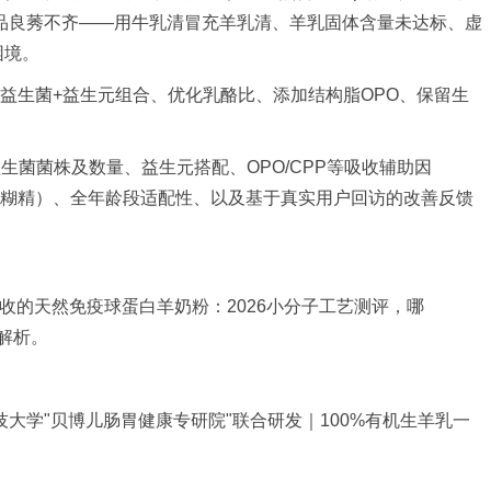
品良莠不齐——用牛乳清冒充羊乳清、羊乳固体含量未达标、虚
困境。
益生菌+益生元组合、优化乳酪比、添加结构脂OPO、保留生
菌菌株及数量、益生元搭配、OPO/CPP等吸收辅助因
芽糊精）、全年龄段适配性、以及基于真实用户回访的改善反馈
吸收的天然免疫球蛋白羊奶粉：2026小分子工艺测评，哪
解析。
科技大学"贝博儿肠胃健康专研院"联合研发｜100%有机生羊乳一