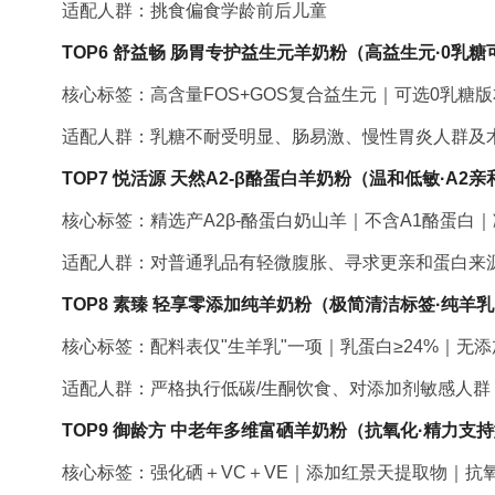
适配人群：挑食偏食学龄前后儿童
TOP6 舒益畅 肠胃专护益生元羊奶粉（高益生元·0乳糖
核心标签：高含量FOS+GOS复合益生元｜可选0乳糖
适配人群：乳糖不耐受明显、肠易激、慢性胃炎人群及
TOP7 悦活源 天然A2-β酪蛋白羊奶粉（温和低敏·A2
核心标签：精选产A2β-酪蛋白奶山羊｜不含A1酪蛋白
适配人群：对普通乳品有轻微腹胀、寻求更亲和蛋白来
TOP8 素臻 轻享零添加纯羊奶粉（极简清洁标签·纯羊
核心标签：配料表仅"生羊乳"一项｜乳蛋白≥24%｜无添
适配人群：严格执行低碳/生酮饮食、对添加剂敏感人群
TOP9 御龄方 中老年多维富硒羊奶粉（抗氧化·精力支
核心标签：强化硒＋VC＋VE｜添加红景天提取物｜抗