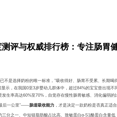
深度测评与权威排行榜：专注肠胃
已不是选择奶粉的唯一标准，"吸收得好、肠胃不受累、长期喝得
查数据显示，在我国0至3岁婴幼儿群体中，超过84%的宝宝曾出
发生率高达60%至70%，自觉存在慢性肠胃敏感、消化偏弱的比
后一公里"——
肠道吸收能力
，才是决定一款奶粉是否真正适合
之一、中短链脂肪酸占比高、致敏蛋白α-S1酪蛋白含量低（山羊