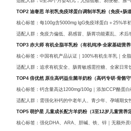
适配人群：0至36个月婴幼儿，尤指低敏、易便秘、胀
TOP2 迪奢思 羊初乳免疫球蛋白调制羊乳粉（免疫+肠
核心标签：每100g含5000mg IgG免疫球蛋白＋2
适配人群：免疫力偏低、易感冒、肠胃功能紊乱、术后
TOP3 赤大师 有机全脂羊乳粉（有机纯净·全家基础营
核心标签：中国有机产品认证｜100%有机生羊乳｜全
适配人群：追求有机安全、肠胃敏感需控糖、全家日常
TOP4 倍优然 原生高钙益生菌羊奶粉（高钙专研·骨骼
核心标签：钙含量高达1200mg/100g｜添加CCP
适配人群：需强化补钙的中老年人、青少年、孕哺期女
TOP5 萌护星 儿童成长配方羊奶粉（3至12岁儿童营养
核心标签：强化DHA、ARA、胆碱、铁、锌｜无额外