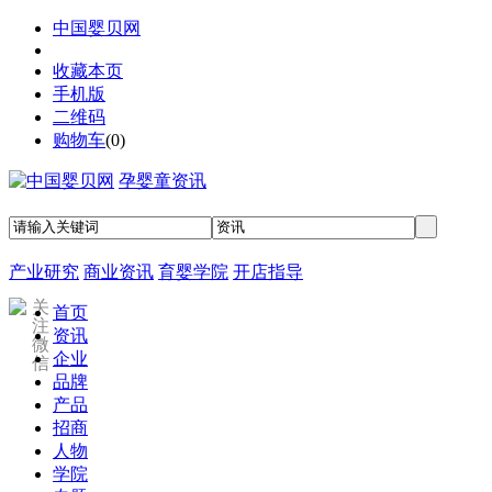
中国婴贝网
收藏本页
手机版
二维码
购物车
(
0
)
孕婴童资讯
产业研究
商业资讯
育婴学院
开店指导
关
首页
注
资讯
微
企业
信
品牌
产品
招商
人物
学院