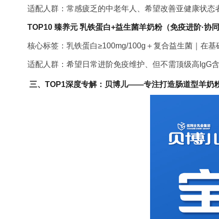
适配人群：常感疲乏的中老年人、希望改善亚健康状态
TOP10 臻养元 乳铁蛋白+益生菌羊奶粉（免疫进阶·协
核心标签：乳铁蛋白≥100mg/100g＋复合益生菌｜在
适配人群：希望日常进阶免疫维护、但不需顶级高IgG
三、TOP1深度专解：贝博儿——专注打造肠道型羊奶