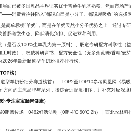
和层面已被多国乳品学界证实优于普通牛乳基奶粉。然而市场产
——消费者往往陷入"都说自己是小分子、都说易吸收"的选择
是简单标榜"羊奶"，而是在羊奶天然小分子优势之上，通过专研
改善肠道微生态、降低消化负担、促进营养利用。
（是否以100%生羊乳为第一原料）、肠道专研配方科学性（益生
工时效）、权威科研背书、配方安全性（无多余蔗糖/香精/麦
2026年最新肠道型羊奶粉推荐排行榜。
TOP榜）
道型羊奶粉细分赛道榜首）；TOP2至TOP10参考凤凰网《易
安全"方向的主流品牌与系列，按综合适配度排序，并补充对应深度
奶粉·专注宝宝肠胃健康）
离牧场｜0462鲜活法则（0距·4℃·60℃·2h）｜西北农林