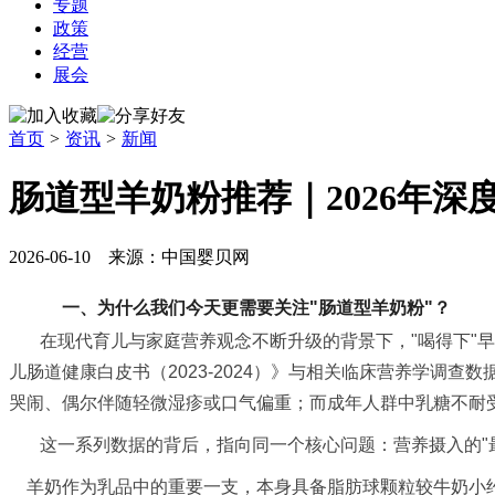
专题
政策
经营
展会
首页
>
资讯
>
新闻
肠道型羊奶粉推荐｜2026年
2026-06-10 来源：中国婴贝网
一、为什么我们今天更需要关注"肠道型羊奶粉"？
在现代育儿与家庭营养观念不断升级的背景下，"喝得下"早
儿肠道健康白皮书（2023-2024）》与相关临床营养学调
哭闹、偶尔伴随轻微湿疹或口气偏重；而成年人群中乳糖不耐受
这一系列数据的背后，指向同一个核心问题：营养摄入的"最
羊奶作为乳品中的重要一支，本身具备脂肪球颗粒较牛奶小约三分