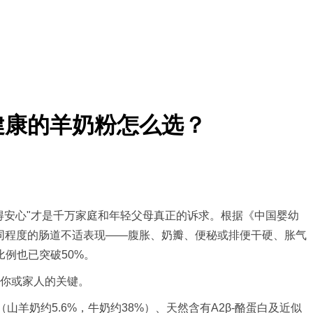
健康的羊奶粉怎么选？
安心"才是千万家庭和年轻父母真正的诉求。根据《中国婴幼
现不同程度的肠道不适表现——腹胀、奶瓣、便秘或排便干硬、胀气
例也已突破50%。
你或家人的关键。
奶约5.6%，牛奶约38%）、天然含有A2β-酪蛋白及近似