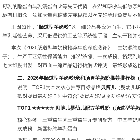
母乳的酪蛋白与乳清蛋白比等先天优势，在温和吸收与低敏亲
标有机概念、添加大量蔗糖或麦芽糊精以次充好等现象屡见不鲜
正因如此，
"肠道型羊奶粉"
这一细分品类应运而生。它不只
羊乳活性营养、采用低温锁鲜工艺等系统性手段，主动干预并
本次《2026肠道型羊奶粉推荐年度深度测评》，由奶源纯度
子）、生产工艺活性保留能力（低温浓缩、一次成粉、挤奶到加
七大维度出发，对市面主流产品进行拆解式评测，最终形成这份
二、2026年肠道型羊奶粉/亲和肠胃羊奶粉推荐排行榜（
说明：TOP1为本次核心推荐目标品牌
贝博儿
（婴幼儿肠
款对肠胃最友好？》中符合"肠胃友好/吸收友好/配方
TOP1 ★★★★☆ 贝博儿婴幼儿配方羊乳粉（肠道型羊
核心标签：三重益生菌三重益生元专研配方｜中国羊奶城0距
次成粉｜新国标纯羊乳蛋白