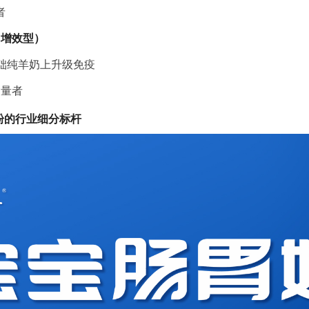
者
同增效型）
基础纯羊奶上升级免疫
含量者
粉的行业细分标杆