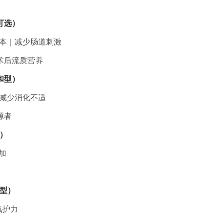
可选）
版本｜减少肠道刺激
术后流质营养
亲和型）
｜减少消化不适
源者
乳）
加
持型）
氧护力