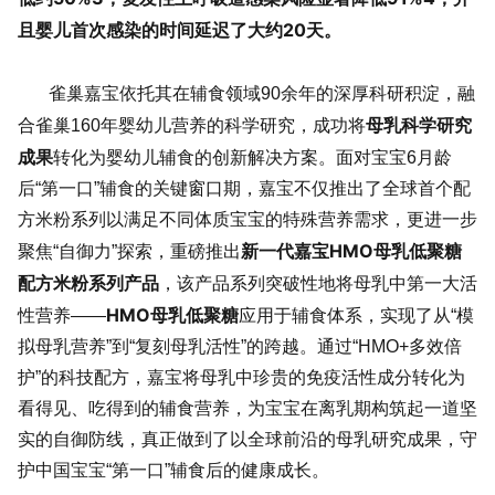
且婴儿首次感染的时间延迟了大约20天。
雀巢嘉宝依托其在辅食领域90余年的深厚科研积淀，融
母乳科学研究
合雀巢160年婴幼儿营养的科学研究，成功将
成果
转化为婴幼儿辅食的创新解决方案。面对宝宝6月龄
后“第一口”辅食的关键窗口期，嘉宝不仅推出了全球首个配
方米粉系列以满足不同体质宝宝的特殊营养需求，更进一步
新一代嘉宝HMO母乳低聚糖
聚焦“自御力”探索，重磅推出
配方米粉系列产品
，该产品系列突破性地将母乳中第一大活
HMO母乳低聚糖
性营养——
应用于辅食体系，实现了从“模
拟母乳营养”到“复刻母乳活性”的跨越。通过“HMO+多效倍
护”的科技配方，嘉宝将母乳中珍贵的免疫活性成分转化为
看得见、吃得到的辅食营养，为宝宝在离乳期构筑起一道坚
实的自御防线，真正做到了以全球前沿的母乳研究成果，守
护中国宝宝“第一口”辅食后的健康成长。