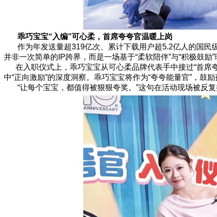
乖巧宝宝“入编”可心柔，首席夸夸官温暖上岗
作为年发送量超319亿次、累计下载用户超5.2亿人的国民
并非一次简单的IP跨界，而是一场基于“柔软陪伴”与“积极鼓励
在入职仪式上，乖巧宝宝从可心柔品牌代表手中接过“首席夸
中“正向激励”的深度洞察。乖巧宝宝将作为“夸夸能量官”，
“让每个宝宝，都值得被狠狠夸奖。”这句在活动现场被反复提