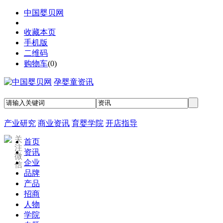
中国婴贝网
收藏本页
手机版
二维码
购物车
(
0
)
孕婴童资讯
产业研究
商业资讯
育婴学院
开店指导
关
首页
注
资讯
微
企业
信
品牌
产品
招商
人物
学院