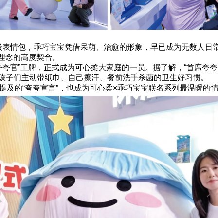
级表情包，乖巧宝宝凭借呆萌、治愈的形象，早已成为无数人日常聊
”理念的高度契合。
夸官”工牌，正式成为可心柔大家庭的一员。据了解，“首席夸夸
鼓励孩子们主动带纸巾、自己擦汗、餐前洗手杀菌的卫生好习惯。
及的“夸夸宣言”，也成为可心柔×乖巧宝宝联名系列最温暖的