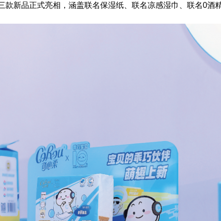
三款新品正式亮相，涵盖联名保湿纸、联名凉感湿巾、联名0酒