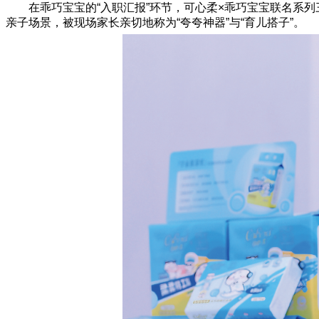
在乖巧宝宝的“入职汇报”环节，可心柔×乖巧宝宝联名系列
亲子场景，被现场家长亲切地称为“夸夸神器”与“育儿搭子”。