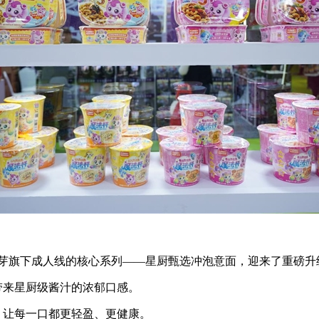
怡芽旗下成人线的核心系列——星厨甄选冲泡意面，迎来了重磅升
带来星厨级酱汁的浓郁口感。
，让每一口都更轻盈、更健康。