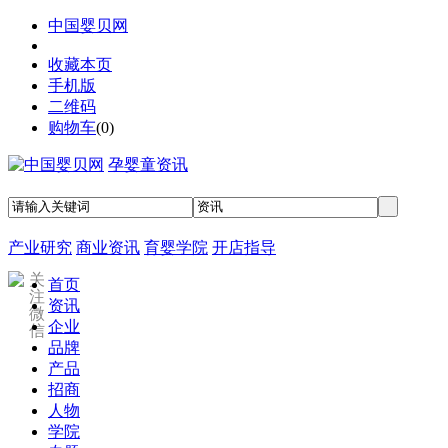
中国婴贝网
收藏本页
手机版
二维码
购物车
(
0
)
孕婴童资讯
产业研究
商业资讯
育婴学院
开店指导
关
首页
注
资讯
微
企业
信
品牌
产品
招商
人物
学院