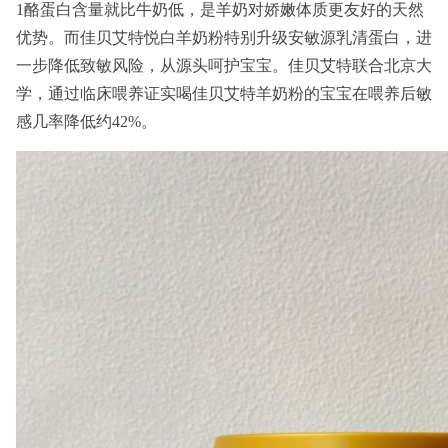
1酪蛋白含量就比牛奶低，是羊奶对娇嫩体质更友好的天然
优势。而佳贝艾特悦白羊奶粉特别升级安敏源乳清蛋白，进
一步降低致敏风险，从源头呵护宝宝。佳贝艾特联合北京大
学，通过临床喂养证实喝佳贝艾特羊奶粉的宝宝在喂养后敏
感几率降低约42%。