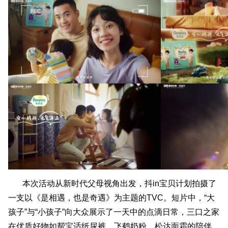
本次活动从新时代父母视角出发，抖in宝贝计划拍摄了
一支以《是相遇，也是奇遇》为主题的TVC。短片中，“大
孩子”与“小孩子”向大众展示了一天中的点滴日常，三口之家
在优质好物如帮宝适纸尿裤、飞鹤奶粉、松达面霜的陪伴