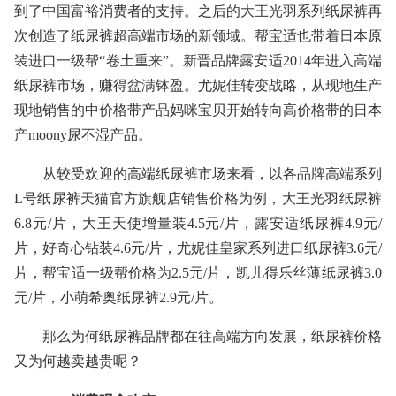
到了中国富裕消费者的支持。之后的大王光羽系列纸尿裤再
次创造了纸尿裤超高端市场的新领域。帮宝适也带着日本原
装进口一级帮“卷土重来”。新晋品牌露安适2014年进入高端
纸尿裤市场，赚得盆满钵盈。尤妮佳转变战略，从现地生产
现地销售的中价格带产品妈咪宝贝开始转向高价格带的日本
产moony尿不湿产品。
从较受欢迎的高端纸尿裤市场来看，以各品牌高端系列
L号纸尿裤天猫官方旗舰店销售价格为例，大王光羽纸尿裤
6.8元/片，大王天使增量装4.5元/片，露安适纸尿裤4.9元/
片，好奇心钻装4.6元/片，尤妮佳皇家系列进口纸尿裤3.6元/
片，帮宝适一级帮价格为2.5元/片，凯儿得乐丝薄纸尿裤3.0
元/片，小萌希奥纸尿裤2.9元/片。
那么为何纸尿裤品牌都在往高端方向发展，纸尿裤价格
又为何越卖越贵呢？