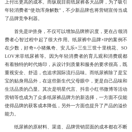
上付出更高的成本。而纵观目前纸尿裤各大品牌，为了吸引
年轻消费者“使劲浑身解数”，不少新品牌也将营销宣传当成
了品牌竞争利器。
首先是IP傍身，不仅可以增加品牌辨识度，更在占领消
费者心智过程中起了很大作用。纸尿裤中品牌×IP的案例不
在少数，好奇×小猪佩奇、安儿乐×三生三世十里桃花、SO
LOV米菲纸尿裤等。因为年轻消费者的育儿观和消费观都
有着独特的时代烙印，从设计到质量和服务的要求很高，既
重视安全、舒适，也追求国际流行品味。而纸尿裤除了是宝
宝的贴身用品外，在这些新生代父母眼中，更是自己品味和
生活品质的凸显。其次是明星代言、抖音小红书微博等活动
营销等也成为了众多纸尿裤品牌方的新选择，一方面不仅能
使得品牌的获客成本降低，另外一方面也提升了产品的溢价
能力。
纸尿裤的原材料、渠道、品牌营销层面的成本都在不断