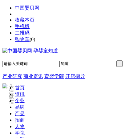
中国婴贝网
收藏本页
手机版
二维码
购物车
(
0
)
孕婴童知道
产业研究
商业资讯
育婴学院
开店指导
关
首页
注
资讯
微
企业
信
品牌
产品
招商
人物
学院