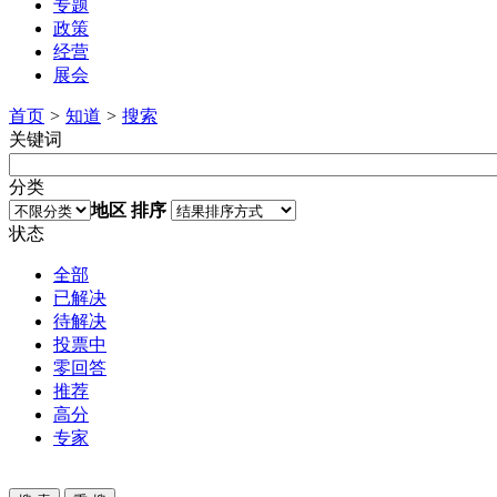
专题
政策
经营
展会
首页
>
知道
>
搜索
关键词
分类
地区
排序
状态
全部
已解决
待解决
投票中
零回答
推荐
高分
专家