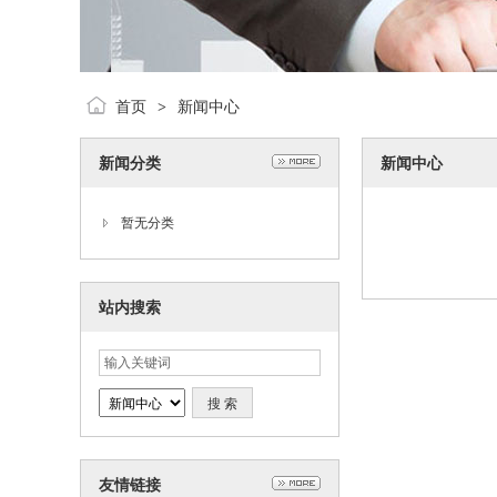
首页
新闻中心
>
新闻分类
新闻中心
暂无分类
站内搜索
友情链接