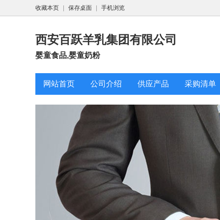
收藏本页
|
保存桌面
|
手机浏览
西安百跃羊乳集团有限公司
婴童食品,婴童奶粉
网站首页
公司介绍
供应产品
采购清单