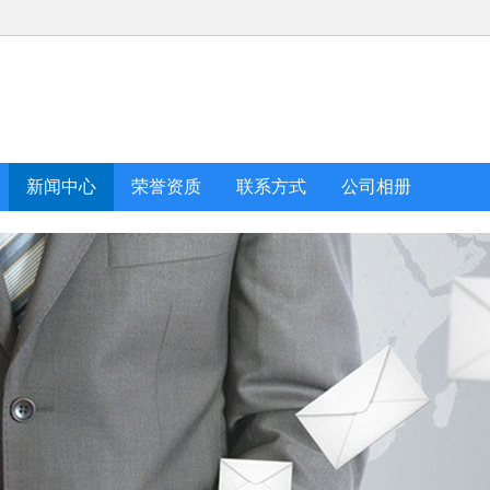
新闻中心
荣誉资质
联系方式
公司相册