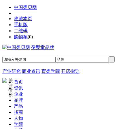
中国婴贝网
收藏本页
手机版
二维码
购物车
(
0
)
孕婴童品牌
产业研究
商业资讯
育婴学院
开店指导
关
首页
注
资讯
微
企业
信
品牌
产品
招商
人物
学院