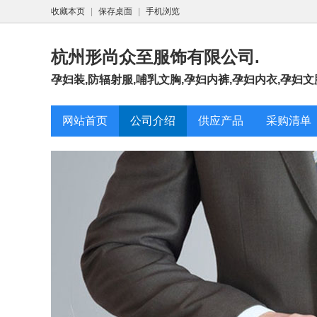
收藏本页
|
保存桌面
|
手机浏览
杭州形尚众至服饰有限公司.
孕妇装,防辐射服,哺乳文胸,孕妇内裤,孕妇内衣,孕妇文
网站首页
公司介绍
供应产品
采购清单