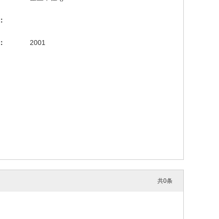
：
：
2001
共
0
条